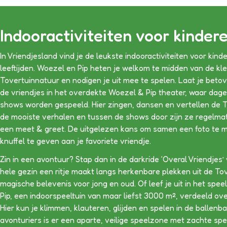
Indooractiviteiten voor kinder
In Vriendjesland vind je de leukste indooractiviteiten voor kind
leeftijden. Woezel en Pip heten je welkom te midden van de kle
Tovertuinnatuur en nodigen je uit mee te spelen. Laat je bet
de vriendjes in het overdekte Woezel & Pip theater, waar dagel
shows worden gespeeld. Hier zingen, dansen en vertellen de T
de mooiste verhalen en tussen de shows door zijn ze regelmat
een meet & greet. De uitgelezen kans om samen een foto te 
knuffel te geven aan je favoriete vriendje.
Zin in een avontuur? Stap dan in de darkride ‘Overal Vriendjes’
hele gezin een ritje maakt langs herkenbare plekken uit de Tov
magische belevenis voor jong en oud. Of leef je uit in het spe
Pip, een indoorspeeltuin van maar liefst 3000 m², verdeeld ove
Hier kun je klimmen, klauteren, glijden en spelen in de ballenb
avonturiers is er een aparte, veilige speelzone met zachte sp