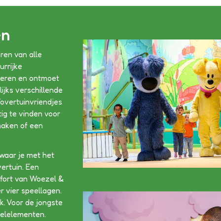
en
eren van alle
urrijke
overen en ontmoet
ijks verschillende
overtuinvriendjes
ig te vinden voor
maken of een
 waar je met het
ertuin. Een
elfort van Woezel &
r vier speellagen.
ak. Voor de jongste
eelelementen.