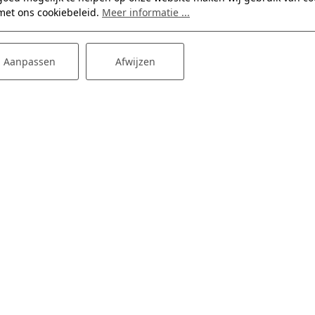
met ons cookiebeleid.
Meer informatie ...
Aanpassen
Afwijzen
nl
Meld 
es & Route
Vacatures
ne Papegaai 19
Vacatures
 RX Hoogerheide
ebeschrijving