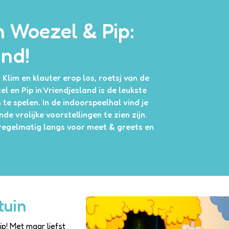
n Woezel & Pip:
and!
Klim en klauter erop los, roetsj van de
l en Pip in Vriendjesland is de leukste
e spelen. In de indoorspeelhal vind je
 vrolijke voorstellingen te zien zijn.
regelmatig langs voor meet & greets en
tuin
p! Met maar liefst