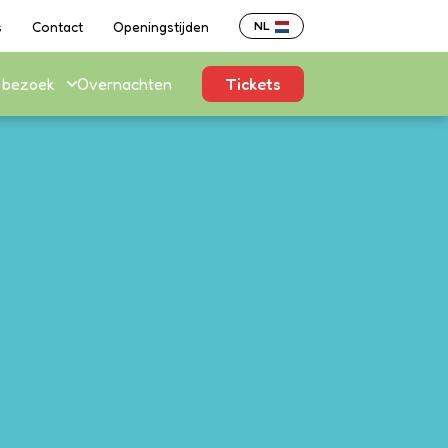
s
Contact
Openingstijden
NL
e bezoek
Overnachten
Tickets