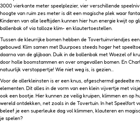
3000 vierkante meter speelplezier, vier verschillende speelni
hoogte van ruim zes meter is dit een magische plek waar fanta
Kinderen van alle leeftijden kunnen hier hun energie kwijt op gl
ballenbak of via talloze klim- en klautertoestellen.
Tussen de kleurrijke bomen hebben de Tovertuinvriendjes een 
gebouwd. Klim samen met Buurpoes steeds hoger het speeltoes
daarna van de glijbaan. Duik in de ballenbak met Woezel of kr
door holle boomstammen en over omgevallen bomen. En Charli
natuurlijk verstoppertje! Wie niet weg is, is gezien...
Voor de allerkleinsten is er een knus, afgeschermd gedeelte m
elementen. Dit alles in de vorm van een klein vijvertje met visj
ook een bootje. Hier kunnen ze veilig kruipen, klimmen en op 
wereld ontdekken, net zoals in de Tovertuin. In het Speelfort 
beleef je een superleuke dag vol klimmen, klauteren en magi
je spelen?