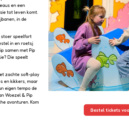
veaus en een
sie tot leven komt.
ijbanen, in de
stoer speelfort
tel in en roetsj
uip samen met Pip
e? Die speelt
et zachte soft-play
es en kikkers, maar
hun eigen tempo de
van Woezel & Pip
sche avonturen. Kom
Bestel tickets vo