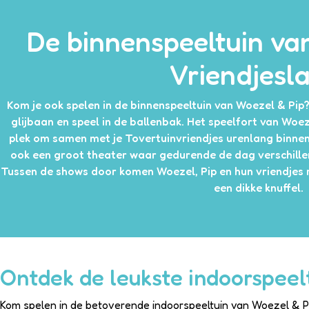
De binnenspeeltuin va
Vriendjesl
Kom je ook spelen in de binnenspeeltuin van Woezel & Pip? 
glijbaan en speel in de ballenbak. Het speelfort van Woeze
plek om samen met je Tovertuinvriendjes urenlang binnen t
ook een groot theater waar gedurende de dag verschillende
Tussen de shows door komen Woezel, Pip en hun vriendjes 
een dikke knuffel.
Ontdek de leukste indoorspeel
Kom spelen in de betoverende indoorspeeltuin van Woezel & Pi