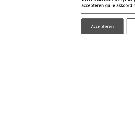
accepteren ga je akkoord 
Accepteren
Neem telefonisch contact op
Info@detovertuin.
Avonturenpark
Familie Resort
Adr
Tickets
Accomodaties
Groe
4631
Attracties
Entertainment
Rout
Horeca
Parade
Kinderfeestje
Restaurant