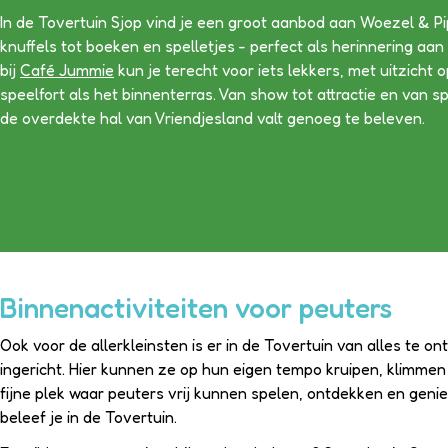
In de Tovertuin Sjop vind je een groot aanbod aan Woezel & P
knuffels tot boeken en spelletjes - perfect als herinnering aa
bij
Café Jummie
kun je terecht voor iets lekkers, met uitzicht 
speelfort als het binnenterras.
Van show tot attractie en van spe
de overdekte hal van Vriendjesland valt genoeg te beleven.
Binnenactiviteiten voor peuters
Ook voor de allerkleinsten is er in de Tovertuin van alles te o
ingericht. Hier kunnen ze op hun eigen tempo kruipen, klimmen 
fijne plek waar peuters vrij kunnen spelen, ontdekken en genie
beleef je in de Tovertuin.