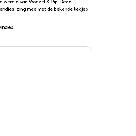
che wereld van Woezel & Pip. Deze
riendjes, zing mee met de bekende liedjes
incies.
De leukste shows
Pip hun gast