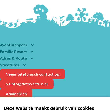
Avonturenpark
Familie Resort
Tickets
Adres & Route
Accomodaties
Attracties
Vacatures
Groene Papegaai 19
Entertainment
Horeca
4631 RX Hoogerheide
Vacatures
Parade
Neem telefonisch contact op
Routebeschrijving
Kinderfeestje
Restaurant
Schoolreisje
Info@detovertuin.nl
Specials
Openingstijden
Aanmelden
Aanbiedingen
Deze website maakt gebruik van cookies